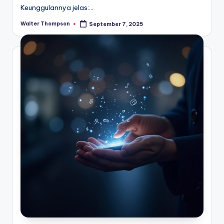
Keunggulannya jelas:…
Walter Thompson
September 7, 2025
Posted
by