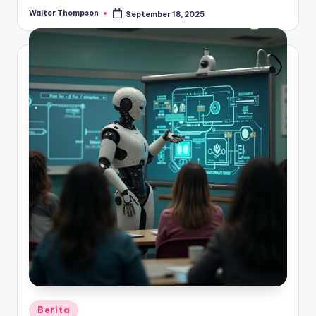
Walter Thompson
September 18, 2025
Posted
by
Posted
Berita