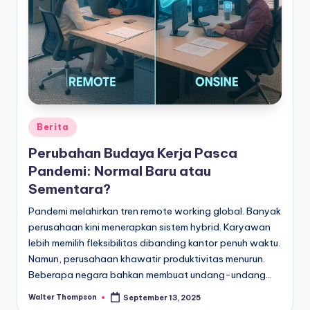
Posted
Berita
in
Perubahan Budaya Kerja Pasca
Pandemi: Normal Baru atau
Sementara?
Pandemi melahirkan tren remote working global. Banyak
perusahaan kini menerapkan sistem hybrid. Karyawan
lebih memilih fleksibilitas dibanding kantor penuh waktu.
Namun, perusahaan khawatir produktivitas menurun.
Beberapa negara bahkan membuat undang-undang…
Walter Thompson
September 13, 2025
Posted
by