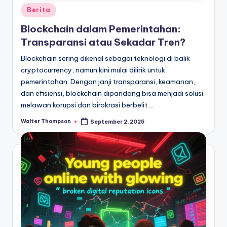
Posted
Berita
in
Blockchain dalam Pemerintahan:
Transparansi atau Sekadar Tren?
Blockchain sering dikenal sebagai teknologi di balik
cryptocurrency, namun kini mulai dilirik untuk
pemerintahan. Dengan janji transparansi, keamanan,
dan efisiensi, blockchain dipandang bisa menjadi solusi
melawan korupsi dan birokrasi berbelit.…
Walter Thompson
September 2, 2025
Posted
by