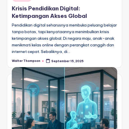
in
Krisis Pendidikan Digital:
Ketimpangan Akses Global
Pendidikan digital seharusnya membuka peluang belajar
tanpa batas, tapi kenyataannya menimbulkan krisis
ketimpangan akses global. Di negara maju, anak-anak
menikmati kelas online dengan perangkat canggih dan
internet cepat. Sebaliknya, di…
Walter Thompson
September 15, 2025
Posted
by