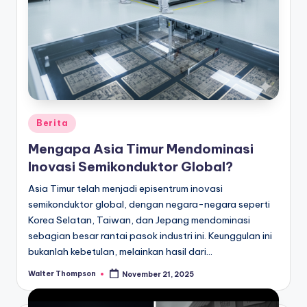
Posted
Berita
in
Mengapa Asia Timur Mendominasi
Inovasi Semikonduktor Global?
Asia Timur telah menjadi episentrum inovasi
semikonduktor global, dengan negara-negara seperti
Korea Selatan, Taiwan, dan Jepang mendominasi
sebagian besar rantai pasok industri ini. Keunggulan ini
bukanlah kebetulan, melainkan hasil dari…
Walter Thompson
November 21, 2025
Posted
by