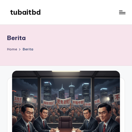
tubaitbd
Skip
to
tubaitbd
content
Berita
Home
Berita